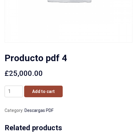
Producto pdf 4
£
25,000.00
Producto
Add to cart
pdf
4
Category:
Descargas PDF
quantity
Related products